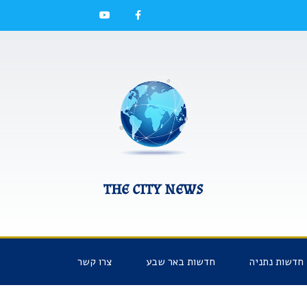
Y
F
o
a
u
c
t
e
u
b
b
o
e
o
k
the city news
חדשות נתניה
חדשות באר שבע
צרו קשר