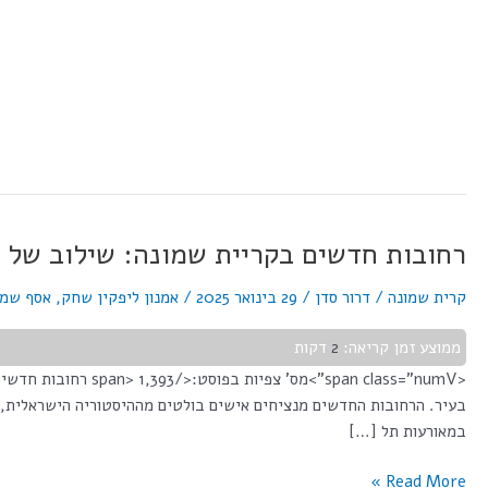
רחובות חדשים בקריית שמונה: שילוב של הי
רחובות
חדשים
קרית שמונה
/
דרור סדן
/
29 בינואר 2025
/
אמנון ליפקין שחק
,
אסף שמח
בקריית
שמונה:
ממוצע זמן קריאה:
2
דקות
שילוב
של
<span class="numV
היסטוריה,
ציונות
במאורעות תל […]
וגיבורי
Read More »
ישראל