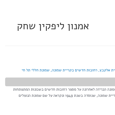
אמנון ליפקין שחק
ית אלקבץ
,
רחובות חדשים בקריית שמונה
,
שמונת חללי תל חי
י ישראל עיריית קריית שמונה הכריזה לאחרונה על מספר רחובות חדשים בשכונות המתפתחות
בעיר. הרחובות החדשים מנציחים אישים בולטים מההיסטוריה הישראלית, דמויות מרכזיות בהתיישבות בצפון, ולוחמים שפעלו למען ביטחון המדינה. קריית שמונה, שנוסדה בשנת 1949 ונקראה על שם שמונת הנופלים