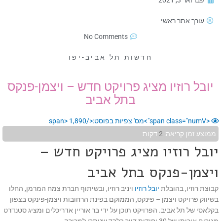
פברואר 3, 2021
עורך אתר ראשי
No Comments
חדשות תל אביב-יפו
יובל רוזיו מציג פרויקט חדש – ויצמן-פנקס
בתל אביב
<span class="numV">מס' צפיות בפוסט:</span>
1,890
ממוצע זמן קריאה:
2
דקות
יובל רוזיו מציג פרויקט חדש –
ויצמן-פנקס בתל אביב
קבוצת רוזיו, בהובלת
יובל רוזיו
ויניב רוזיו, ובשיתוף חברת צמח המרמן, החלו
בשיווק פרויקט ויצמן – פינקס, הממוקם בפינת הרחובות ויצמן-פינקס בצפון
בקלאסי של תל אביב. הפרויקט תוכן על ידי בר אוריין אדריכלים ומציג סטנדרט