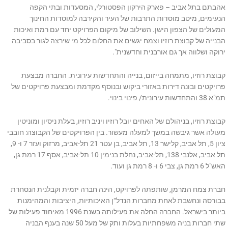
אהבתם בתל אביב – פארק הירקון הפסטורלי, המסעדות ובתי הקפה
הנעימים, מיטב מוסדות התרבות של העיר והקירבה למוסדות החינוך
המעולים של הצפון הישן. השילוב של מיקום הפרויקט יחד עם רמת ואיכות
הבנייה של קבוצת רוזיו וצמח יגשים את החלום לכל מי שירצה לגור בסביבה
ירוקה ושלווה אך גם אורבנית וחדשנית".
קבוצת רוזיו, מתמחה בייזום, בנייה והתחדשות עירונית. החברה מבצעת
פרויקטים ובונה דירות באזורי ביקוש ובנוסף מקדמת ומבצעת פרויקטים של
תמ"א 38 והתחדשות עירונית/ פינוי בינוי.
קבוצת רוזיו, בניהולם של האחים יובל רוזיו ויניב רוזיו, בעלת ניסיון ומוניטין
מעולה אשר גיבשה במשך למעלה מעשור. בין הפרויקטים של הקבוצה: חובבי
ציון 5, תל אביב, קלישר 13, תל אביב, בן עטר 21 תל-אביב, מרזוק ועזר 7 ו- 9,
תל אביב, אלנבי 138, תל-אביב, נחלת בנימין 10 תל-אביב, אסף 17 רמת גן,
האש"ל 6 רמת גן, צבי 6 ו- 8 רמת גן ועוד.
חברת צמח המרמן, שותפתה לפרויקט, הינה חברה יזמית וקבלנית הנסחרת
בבורסה ונחשבת לאחת מחברות הנדל“ן האיכותיות, היציבות והמהימנות
ביותר בישראל. החברה החלה את פעילותה בשנת 1996 מאיחוד פעילות של
שתי חברות בניה משפחתיות בעלות ותק של מעל 50 שנה בענף הבניה