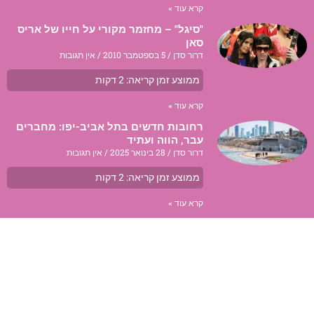
קרא עוד »
"סיגל" – מחזמר מקורי על חייו של אריס
סאן
דרור סדן
5 בספטמבר 2010
אין תגובות
ממוצע זמן קריאה:
2
דקות
קרא עוד »
רחובות חדשים בתל אביב-יפו: מחברים
עבר, הווה ועתיד
דרור סדן
28 בינואר 2025
אין תגובות
ממוצע זמן קריאה:
2
דקות
קרא עוד »