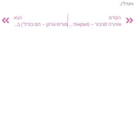
והנדל“ן.
t
Prev
הקודם
הבא
אזהרה לציבור – משקאות אלכוהולים עם חומרים אסורים לשתייה בתל אביב
מוריס גורקן – חם בנדל"ן במערב רמת השרון