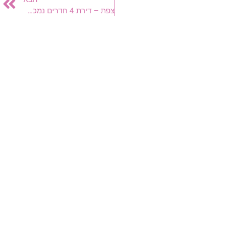
צפת – דירת 4 חדרים נמכרה ב-880,000 שקל