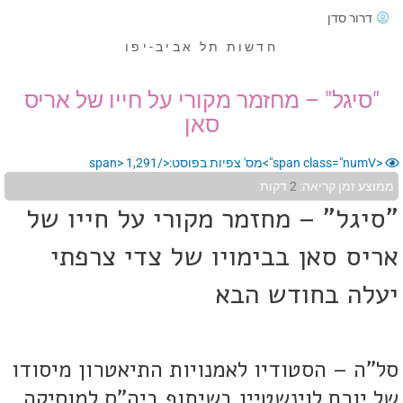
דרור סדן
חדשות תל אביב-יפו
"סיגל" – מחזמר מקורי על חייו של אריס
סאן
<span class="numV">מס' צפיות בפוסט:</span>
1,291
ממוצע זמן קריאה:
2
דקות
"סיגל" – מחזמר מקורי על חייו של
אריס סאן בבימויו של צדי צרפתי
יעלה בחודש הבא
סל"ה – הסטודיו לאמנויות התיאטרון מיסודו
של יורם לוינשטיין בשיתוף ביה"ס למוסיקה