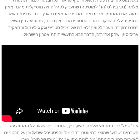
מלאה (נגני ביה"ס "הד" למוסיקה) שתעניק לקהל חוויה מוסיקלית מהנה מאין
כמוה. את המחזמר מביים אחד מבכירי הבמאים בארץ– צדי צרפתי, כאשר
בתפקיד עליזה עזיקרי בוגרת הסטודיו הדר רצון-רותם, שהופיעה בין השאר
בסרט "חקירה מעבר לקווים "לצידם של מריל סטריפ וג'ק ג'ילינהול ובתפקיד
אריס סאן ישחק ארז רגב, הדבר הבא בתעשיית התיאטרון הישראלי.
את "סיגל" יצר המחזאי שלמה מושקוביץ, החתום בין השאר על המחזה עטור
השבחים "שבוע" שהוצג בתיאטרון "הבימה" ובפסטיבל ישראל וכן על תרגומים
לעשרות מחזות ביניהם "מונולוגים מהוואגינה" "מותו של סוכן" "נערי