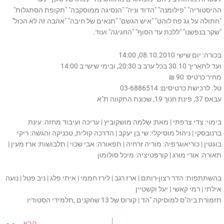
ההיסטוריה" "פילומנה" "הדוד וניה" "הנסיגה ממוסקבה" "תקופת הסתגלות"
"חתולה על גג פח לוהט" "איש הגשם" "תנאים של חיבה" "אהבה זה לא הכול"
"שקר בנפשנו" "ללכת עד הסוף" "החגיגה" ועוד.
בכורה: יום שישי 08.10.2010, 14:00
ועד לתאריך 30.10 בכל ערב ב 20:30, ובימי שישי ב 14:00
מחיר כרטיס: 90 ₪
טל. לרכישת כרטיסים: 03-6886514
עבאס 37, פינת חנוך 19, שכונת התקווה ת"א
בימוי: צדי צרפתי | מאת: שלמה מושקוביץ | עריכה ועיבוד מחזה: עינת
ברנובסקי | ניהול מוסיקלי: שי בן יעקב | הדרכה קולית, טכניקה והגשה: ריקי
בוגטין | כוריאוגרפיה: מוריה זרחיה | תפאורה: אבי שכוי | תלבושות: ארז מעין |
תאורה: אורי מורג | קורפטיציה: מיכל סולומון
בהשתתפות: הדר רצון-רותם | ארז רגב | לירז חממי | איתי פלג | ניב פטל | נועה
אילתי | רמי קאשי | יעל וקשטיין
תזמורת ביה"ס למוסיקה "הד | קורוס של 13 שחקנים ,תלמידי הסטודיו
t
הבא