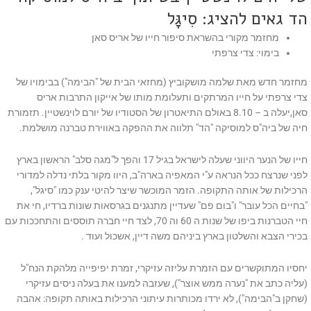
הד גאים להציג: סִיגָּל
מחזמר מקורי בהשראת סיפור חייו של אריס סאן
בימוי: צדי צרפתי
מחזמר חדש מאת שלמה מושקוביץ (מחזאי הבית של "הבימה") בבימויו של
צדי צרפתי על חייו המרתקים ותעלומת מותו של אייקון התרבות אריס
סאן,יעלה ב – 8.10 באולם התיאטרון של הסטודיו של יורם לוינשטיין. תזמורת
חיה של ביה"ס למוסיקה "הד" תלווה את ההפקה באווירת טברנה מושלמת.
חייו של הנער היווני שעלה לישראל בגיל 17 והפך ל"מגה סלב" הראשון בארץ
לפני שנרצח ככל הנראה ע"י המאפיה בארה"ב, היוו מקור בלתי נדלה למדורי
הרכילות של אותה התקופה. הזמר המוכשר שיצר להיטי ענק כמו "סיגל",
"בחיים הכל עובר" ו"בום פם" שעדיין מתנגנים בגרסאות שונות ברדיו, חי את
חיי הטברנות ביפו של שנות ה 60 וה 70, לצד חיי חברה תוססים והתחככות עם
בכירי הצבא והשלטון בארץ ביניהם משה דיין, אשכול ועוד .
יחסיו המתוקשרים עם הזמרת עליזה עזיקרי, זמרת יפיפייה מלהקת הנח"ל
(עליה כתב את "נערה ממש אוצר"), שעזבה למענו את בעלה ניסים עזיקרי
(שחקן ב"הבימה"), לא ירדו מכותרות עיתוני הרכילות באותה תקופה: אהבה