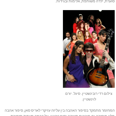
סוערת, ילדה משותפת, אלימות ובגידות.
צילום רדי רובינשטיין. סיגל. יורם
לוינשטיין.
המחזמר מתמקד בסיפור האהבה בין עליזה עזיקרי לאריס סאן, סיפור אהבה
מלא מוסיקה ים-תיכונית תשוקה וסוף טראגי. על הבמה תעמוד תזמורת