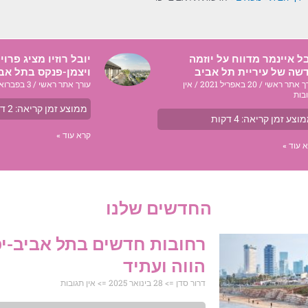
ל איינמר מדווח על יוזמה
יובל רוזיו מציג פרו
שה של עיריית תל אביב
ויצמן-פנקס בתל אב
ך אתר ראשי
20 באפריל 2021
אין
עורך אתר ראשי
3 בפברואר 2021
בות
ממוצע זמן קריאה:
2
דק
וצע זמן קריאה:
4
דקות
קרא עוד »
 עוד »
החדשים שלנו
רחובות חדשים בתל אביב-יפ
הווה ועתיד
דרור סדן
28 בינואר 2025
אין תגובות