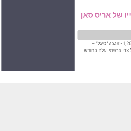
יו של אריס סאן
<span class="numV">מס' צפיות בפוסט:</span> 1,287 "סיגל" –
 צדי צרפתי יעלה בחודש