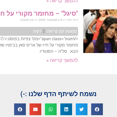
להמשך קריאה »
"סיגל" – מחזמר מקורי על חי
דרור סדן
5 בספטמבר 2010
אין תגובות
ממוצע זמן קריאה:
2
דקות
מחזמר מקורי על חייו של אריס סאן בבימויו של
הבא סל"ה – הסטודיו
להמשך קריאה »
נשמח לשיתף הדף שלנו :-)