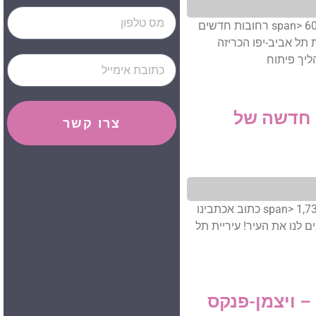
Phone
<span class="numV">מס' צפיות בפוסט:</span> 606 רחובות חדשים
 תל אביב-יפו הכריזה
יך פיתוח
Email
ה חדשה של
צרו קשר
<span class="numV">מס' צפיות בפוסט:</span> 1,739 כתוב אכתבינו
ים מחרבנים לנו את העיר! עיריית תל
 – ויצמן-פנקס