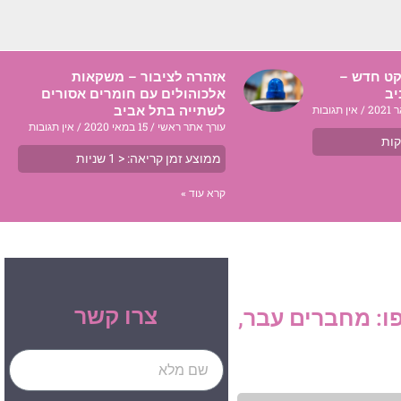
יקט חדש –
אזהרה לציבור – משקאות
יב
אלכוהולים עם חומרים אסורים
אין תגובות
לשתייה בתל אביב
עורך אתר ראשי
15 במאי 2020
אין תגובות
ות
ממוצע זמן קריאה:
< 1
שניות
קרא עוד »
צרו קשר
ו: מחברים עבר,
Name