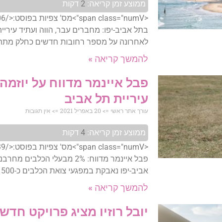
ממוצע זמן קריאה:
2
דקות
בתל אביב-יפו: מחברים עבר, הווה ועתיד עיריית
לאחרונה על מספר רחובות חדשים כחלק מתהל
להמשך קריאה »
פבל איינמר מדווח על יוזמ
עיריית תל אביב
עורך אתר ראשי
20 באפריל 2021
אין תגובות
ממוצע זמן קריאה:
4
דקות
פבל איינמר מדווח: 2% מבעלי הכלב
אביב-יפו נאבקת במפגעי צואת הכלבים כ-500
להמשך קריאה »
יובל רוזיו מציג פרויקט חדש