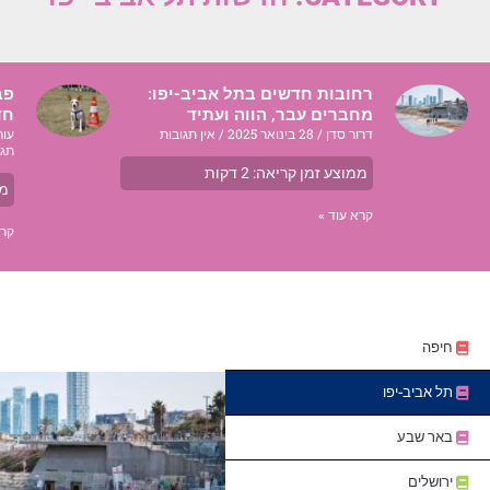
רחובות חדשים בתל אביב-יפו:
פב
מחברים עבר, הווה ועתיד
חד
דרור סדן
28 בינואר 2025
אין תגובות
עור
תגו
ממוצע זמן קריאה:
2
דקות
ממ
קרא עוד »
קרא
חיפה
תל אביב-יפו
באר שבע
ירושלים