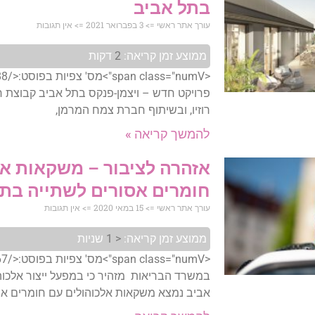
בתל אביב
עורך אתר ראשי
3 בפברואר 2021
אין תגובות
ממוצע זמן קריאה:
2
דקות
פרויקט חדש – ויצמן-פנקס בתל אביב קבוצת רוזיו
רוזיו, ובשיתוף חברת צמח המרמן,
להמשך קריאה »
אזהרה לציבור – משקאות אל
חומרים אסורים לשתייה בתל
עורך אתר ראשי
15 במאי 2020
אין תגובות
ממוצע זמן קריאה:
< 1
שניות
במשרד הבריאות מזהיר כי במפעל ייצור אלכוה
אביב נמצא משקאות אלכוהולים עם חומרים אס