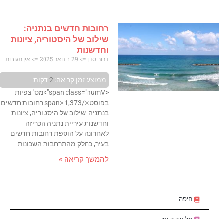
רחובות חדשים בנתניה:
שילוב של היסטוריה, ציונות
וחדשנות
דרור סדן
29 בינואר 2025
אין תגובות
ממוצע זמן קריאה:
2
דקות
<span class="numV">מס' צפיות
בפוסט:</span> 1,373 רחובות חדשים
בנתניה: שילוב של היסטוריה, ציונות
וחדשנות עיריית נתניה הכריזה
לאחרונה על הוספת רחובות חדשים
בעיר, כחלק מהתרחבות השכונות
להמשך קריאה »
חיפה