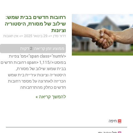
רחובות חדשים בבית שמש:
שילוב של מסורת, היסטוריה
וציונות
דרור סדן
29 בינואר 2025
אין תגובות
ממוצע זמן קריאה:
2
דקות
<span class="numV">מס' צפיות
בפוסט:</span> 1,115 רחובות חדשים
בבית שמש: שילוב של מסורת,
היסטוריה וציונות עיריית בית שמש
הכריזה לאחרונה על מספר רחובות
חדשים כחלק מהתרחבותה
להמשך קריאה »
חיפה